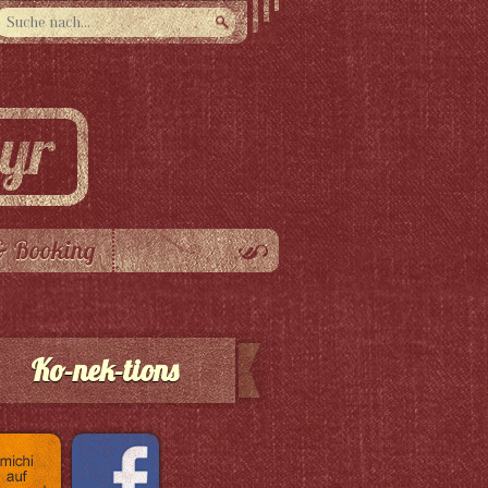
& Booking
Ko-nek-tions