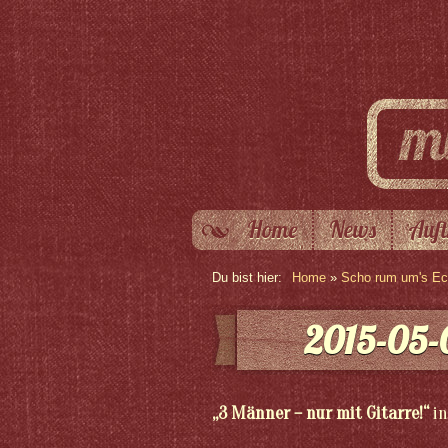
Home
News
Auft
Du bist hier:
Home
»
Scho rum um's Eck
2015-05-
„3 Männer – nur mit Gitarre!“
in