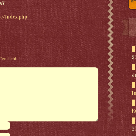
ff
de/index.php
2
fentlicht.
J
I
R
2