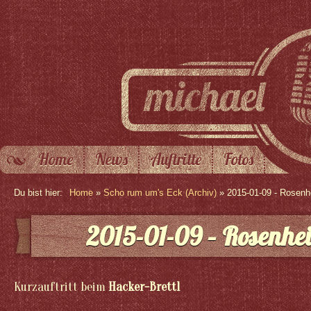
Home
News
Auftritte
Fotos
Du bist hier:
Home
»
Scho rum um's Eck (Archiv)
» 2015-01-09 - Rosen
2015-01-09 – Rosenhe
Kurzauftritt beim
Hacker-Brettl