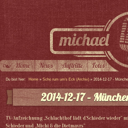
Home
News
Auftritte
Fotos
Du bist hier:
Home
»
Scho rum um's Eck (Archiv)
» 2014-12-17 - Münch
2014-12-17 – Münche
TV-Aufzeichnung „Schlachthof lädt d’Schieder wieder“ m
Schieder und „Michi & die Dietmayrs“