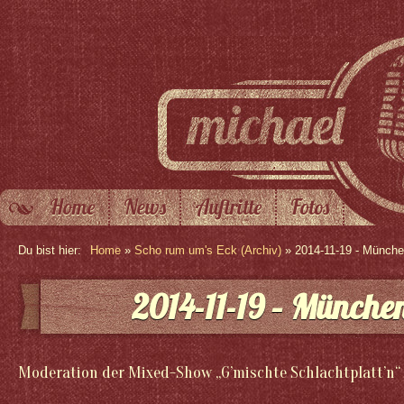
Home
News
Auftritte
Fotos
Du bist hier:
Home
»
Scho rum um's Eck (Archiv)
» 2014-11-19 - Münch
2014-11-19 – Münche
Moderation der Mixed-Show „G’mischte Schlachtplatt’n“