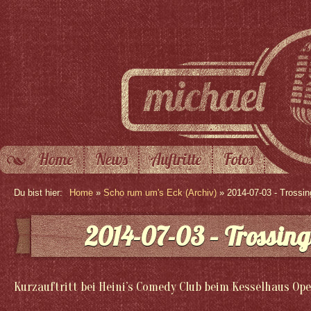
Home
News
Auftritte
Fotos
Du bist hier:
Home
»
Scho rum um's Eck (Archiv)
» 2014-07-03 - Trossi
2014-07-03 – Trossing
Kurzauftritt bei Heini’s Comedy Club beim Kesselhaus Ope