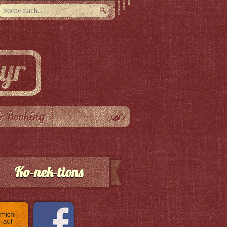
& Booking
Ko-nek-tions