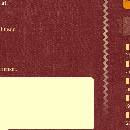
arii
line.de
2
fentlicht.
J
I
R
2