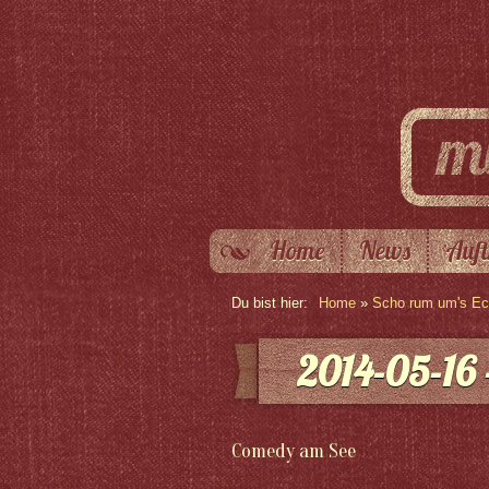
Home
News
Auft
Du bist hier:
Home
»
Scho rum um's Eck
2014-05-16
Comedy am See