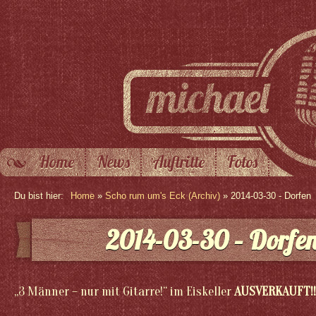
Home
News
Auftritte
Fotos
Du bist hier:
Home
»
Scho rum um's Eck (Archiv)
» 2014-03-30 - Dorfen
2014-03-30 – Dorfe
„3 Männer – nur mit Gitarre!“ im Eiskeller
AUSVERKAUFT!!