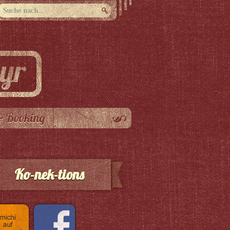
& Booking
Ko-nek-tions