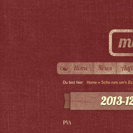
Home
News
Auft
Du bist hier:
Home
»
Scho rum um's Eck
2013-12
PVA