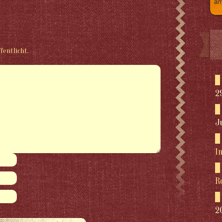
fentlicht.
2
J
I
R
2