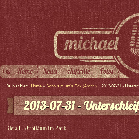
Home
News
Auftritte
Fotos
Du bist hier:
Home
»
Scho rum um's Eck (Archiv)
» 2013-07-31 - Unters
2013-07-31 – Unterschlei
Gleis 1 – Jubiläum im Park