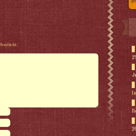
fentlicht.
2
J
I
R
2