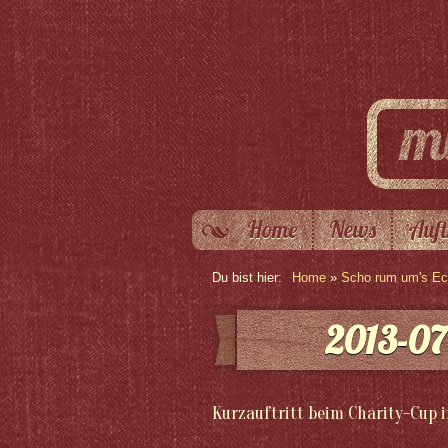
Home
News
Auft
Du bist hier:
Home
»
Scho rum um's Eck
2013-07
Kurzauftritt beim Charity-Cup