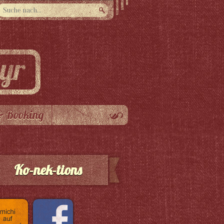
& Booking
Ko-nek-tions