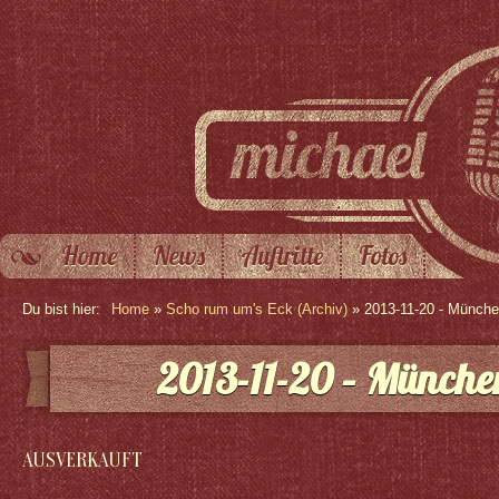
Home
News
Auftritte
Fotos
Du bist hier:
Home
»
Scho rum um's Eck (Archiv)
» 2013-11-20 - Münch
2013-11-20 – Münche
AUSVERKAUFT