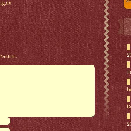
ig.de
2
fentlicht.
J
I
R
2