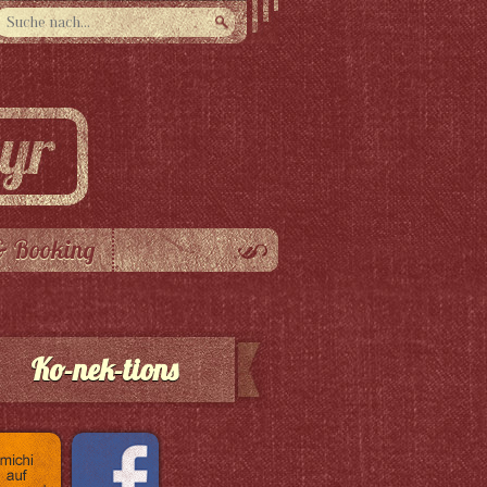
& Booking
Ko-nek-tions