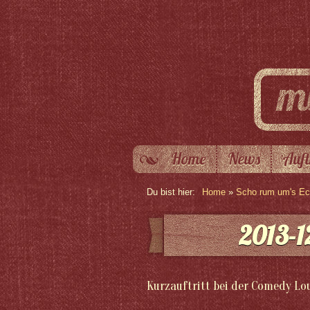
Home
News
Auft
Du bist hier:
Home
»
Scho rum um's Eck
2013-12
Kurzauftritt bei der Comedy L