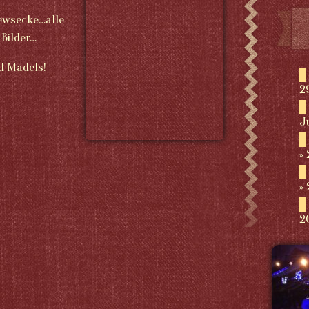
Newsecke…alle
 Bilder…
d Madels!
2
J
2