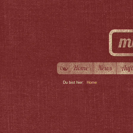
Home
News
Auft
Du bist hier:
Home